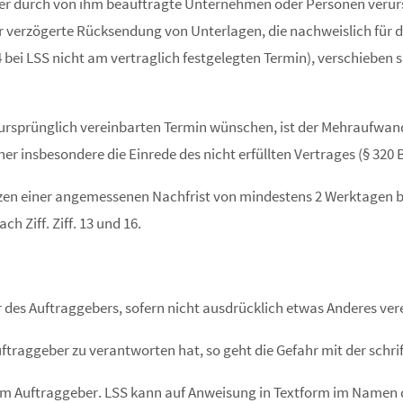
er durch von ihm beauftragte Unternehmen oder Personen verurs
 verzögerte Rücksendung von Unterlagen, die nachweislich für di
 bei LSS nicht am vertraglich festgelegten Termin), verschieben si
 ursprünglich vereinbarten Termin wünschen, ist der Mehraufwan
her insbesondere die Einrede des nicht erfüllten Vertrages (§ 320
Setzen einer angemessenen Nachfrist von mindestens 2 Werktagen b
 Ziff. Ziff. 13 und 16.
 des Auftraggebers, sofern nicht ausdrücklich etwas Anderes vere
uftraggeber zu verantworten hat, so geht die Gefahr mit der schri
 dem Auftraggeber. LSS kann auf Anweisung in Textform im Namen