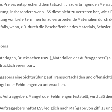
es Preises entsprechend dem tatsächlich zu erbringenden Mehra
ng, insbesondere wenn LSS diese nicht zu vertreten hat, wie z.
g von Lieferterminen für zu verarbeitende Materialien durch de
lls, wenn, z.B. durch die Beschaffenheit des Materials, Schwier
ebers
terlagen, Drucksachen usw. („Materialien des Auftraggebers“) si
rücklich vereinbart.
traggebers eine Sichtprüfung auf Transportschäden und offensich
Mängel oder Fehlmengen zu untersuchen.
des Auftraggebers Mängel oder Fehlmengen feststellt, wird LSS di
s Auftraggebers haftet LSS lediglich nach Maßgabe von Ziff. 13 und