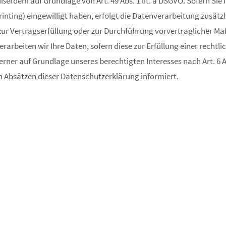
ßerdem auf Grundlage von Art. 49 Abs. 1 lit. a DSGVO. Sofern Sie 
printing) eingewilligt haben, erfolgt die Datenverarbeitung zusätz
n zur Vertragserfüllung oder zur Durchführung vorvertraglicher M
verarbeiten wir Ihre Daten, sofern diese zur Erfüllung einer recht
erner auf Grundlage unseres berechtigten Interesses nach Art. 6 Abs
 Absätzen dieser Datenschutzerklärung informiert.